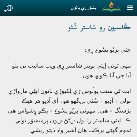
Skip to main conten
ايشوَر رَي باتون
guage
ڪُلسيون رو شاستر ݾُڻو
جئي پرڀُو يسُوع رِي:
مھي ٿونَي اِيئي پويتر شاستر رِي ويب سائيٽ تي ڀلو
آيا جِي آيا ڪونھ ھون۔
ايٿ ٿي سنت پولُوس رَي لِکيوڙَي باتون آپڻِي مارواڙي
ٻولي ۾ آڊيو ۾ ښُڻي ݾگھو ھو۔ اَي آڊيو ھر ھيڪ
پڙسنگ ۾ ھَي۔ مھونَي پرڀُو يسُوع ۾ پڪو وِشواس ھَي
ڪہ اِيئي شاستر را ٻول ݾُڻڻ ݾون پرميشوَر ٿونَي
تموم گھڻِي برڪت ھانَ آشير واد ڏيتو ريشَي۔