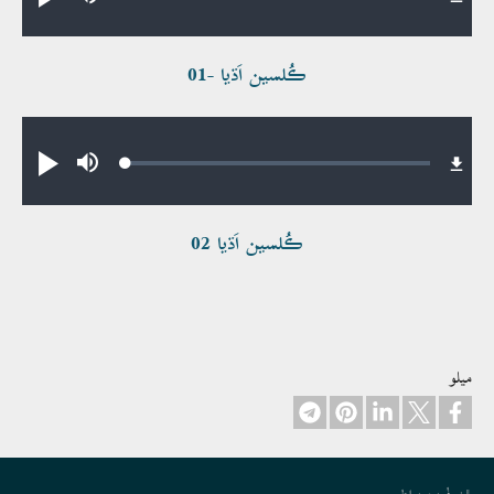
Play
Mute
0.23%
ڪُلسين اَڌيا -01
Audio file
Loaded
:
Play
Mute
0.34%
ڪُلسين اَڌيا 02
ميلو
Footer
ٿونرو فُون جون رابطو