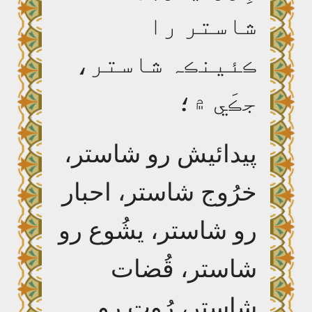
شاستر را
ڪئينڪہ شاستر،
جڪَي ۾؛
پيدائيش رو شاستر،
خرُوج شاستر، احبار
رو شاستر، يشُوع رو
شاستر، قُضات
شاستر، رُوت رو