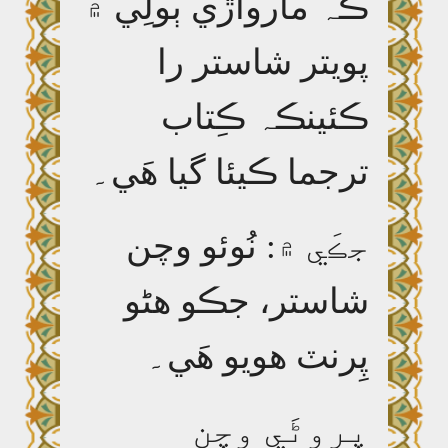
ڪہ مارواڙي ٻولِي ۾
پويتر شاستر را
ڪئينڪہ ڪِتاب
ترجما ڪيئا گيا ھَي۔
جڪَي ۾
:
نُوئو وچن
شاستر، جڪو ھڻو
پِرنٽ ھويو ھَي۔
پِروڻَي وچن