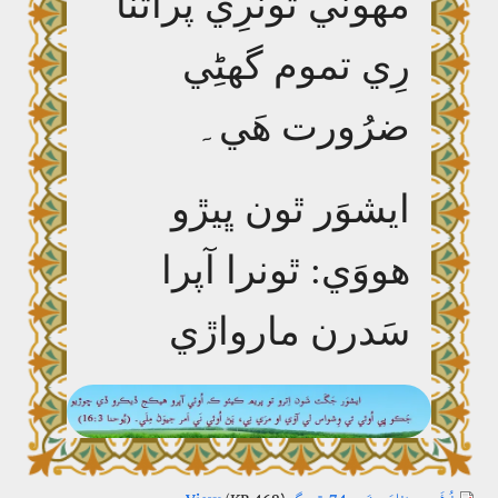
مھونَي ٿونرِي پراٿنا
رِي تموم گھڻِي
ضرُورت ھَي۔
ايشوَر ٿون ڀيڙو
ھووَي: ٿونرا آپرا
سَدرن مارواڙي