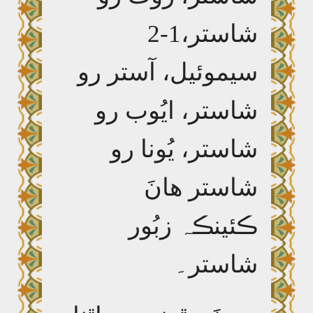
شاستر،1-2
سيموئيل، آستر رو
شاستر، ايُوب رو
شاستر، يُونا رو
شاستر ھانَ
ڪئينڪہ زبُور
شاستر۔